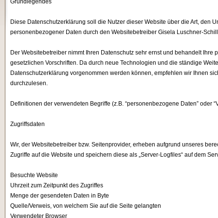
Grundlegendes
Diese Datenschutzerklärung soll die Nutzer dieser Website über die Art, d
personenbezogener Daten durch den Websitebetreiber Gisela Luschner-Schille
Der Websitebetreiber nimmt Ihren Datenschutz sehr ernst und behandelt Ihre
gesetzlichen Vorschriften. Da durch neue Technologien und die ständige Wei
Datenschutzerklärung vorgenommen werden können, empfehlen wir Ihnen sich
durchzulesen.
Definitionen der verwendeten Begriffe (z.B. “personenbezogene Daten” oder “V
Zugriffsdaten
Wir, der Websitebetreiber bzw. Seitenprovider, erheben aufgrund unseres berecht
Zugriffe auf die Website und speichern diese als „Server-Logfiles“ auf dem Se
Besuchte Website
Uhrzeit zum Zeitpunkt des Zugriffes
Menge der gesendeten Daten in Byte
Quelle/Verweis, von welchem Sie auf die Seite gelangten
Verwendeter Browser