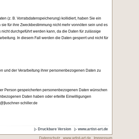
ten (z. B. Vorratsdatenspeicherung) kollidiert, haben Sie ein
n sie für ihre Zweckbestimmung nicht mehr vonnöten sein und es
 nicht durchgeführt werden kann, da die Daten für zulässige
rbeitung. In diesem Fall werden die Daten gesperrt und nicht für
n und der Verarbeitung ihrer personenbezogenen Daten zu
 Ihrer Person gespeicherten personenbezogenen Daten wünschen
nbezogenen Daten haben oder erteilte Einwilligungen
@]luschner-schiller.de
Druckbare Version
www.artist-art.de
Datenschutz
www.artist-art.de
Impressum