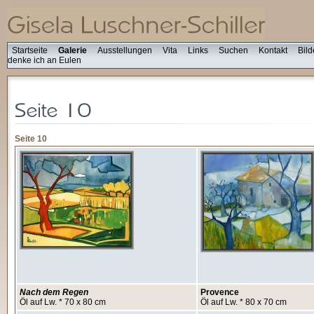
Startseite
Galerie
Ausstellungen
Vita
Links
Suchen
Kontakt
Bild
denke ich an Eulen
Seite 10
Nach dem Regen
Provence
Öl auf Lw. * 70 x 80 cm
Öl auf Lw. * 80 x 70 cm