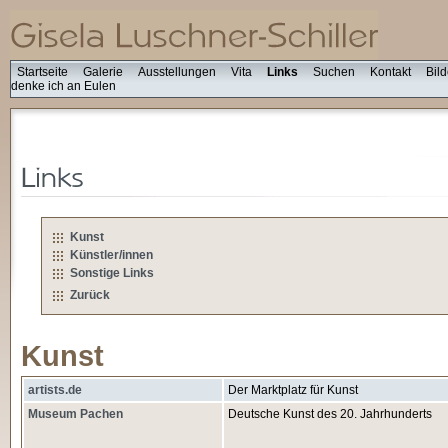
Startseite
Galerie
Ausstellungen
Vita
Links
Suchen
Kontakt
Bil
denke ich an Eulen
Kunst
Künstler/innen
Sonstige Links
Zurück
Kunst
artists.de
Der Marktplatz für Kunst
Museum Pachen
Deutsche Kunst des 20. Jahrhunderts