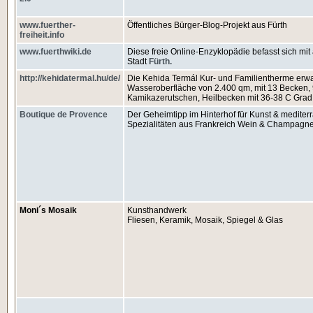
www.fuerther-
Öffentliches Bürger-Blog-Projekt aus Fürth
freiheit.info
www.fuerthwiki.de
Diese freie Online-Enzyklopädie befasst sich mi
Stadt
Fürth.
http://kehidatermal.hu/de/
Die Kehida Termál Kur- und Familientherme erwar
Wasseroberfläche von 2.400 qm, mit 13 Becken,
Kamikazerutschen, Heilbecken mit 36-38 C Gra
Boutique de Provence
Der Geheimtipp im Hinterhof für Kunst & medite
Spezialitäten aus Frankreich Wein & Champagn
Moni´s Mosaik
Kunsthandwerk
Fliesen, Keramik, Mosaik, Spiegel & Glas